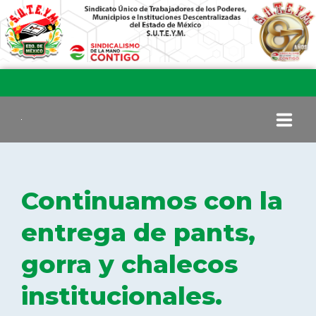
INICIO
Continuamos con la
COMITÉ EJECUTIVO
entrega de pants,
gorra y chalecos
COMISIÓN DE VIGILANCIA
institucionales.
SECCIONES