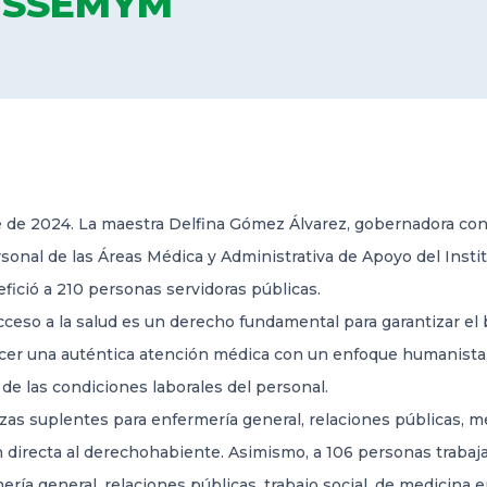
ISSEMYM
 de 2024. La maestra Delfina Gómez Álvarez, gobernadora cons
sonal de las Áreas Médica y Administrativa de Apoyo del Insti
ició a 210 personas servidoras públicas.
cceso a la salud es un
derecho fundamental para garantizar el b
ecer una auténtica atención médica con un enfoque humanista, 
o de las condiciones laborales del personal.
zas suplentes para enfermería general, relaciones públicas, me
n directa al derechohabiente. Asimismo, a 106 personas trabaj
ría general, relaciones públicas, trabajo social, de medicina e