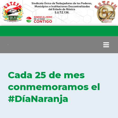
INICIO
Cada 25 de mes
COMITÉ EJECUTIVO
conmemoramos el
#DíaNaranja
COMISIÓN DE VIGILANCIA
SECCIONES