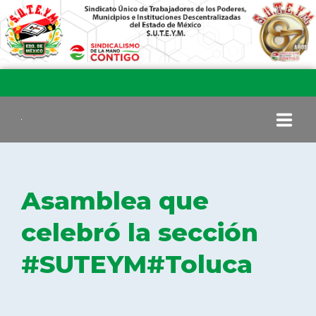
INICIO
Asamblea que
COMITÉ EJECUTIVO
celebró la sección
#SUTEYM#Toluca
COMISIÓN DE VIGILANCIA
SECCIONES