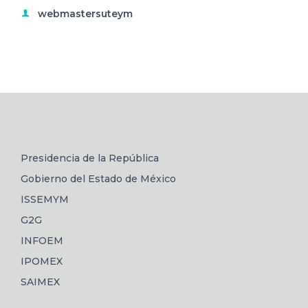
webmastersuteym
Presidencia de la República
Gobierno del Estado de México
ISSEMYM
G2G
INFOEM
IPOMEX
SAIMEX