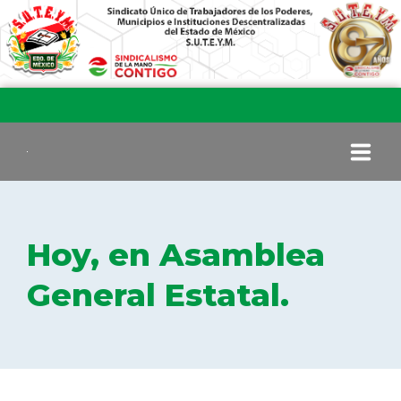
INICIO
Hoy, en Asamblea
COMITÉ EJECUTIVO
General Estatal.
COMISIÓN DE VIGILANCIA
SECCIONES