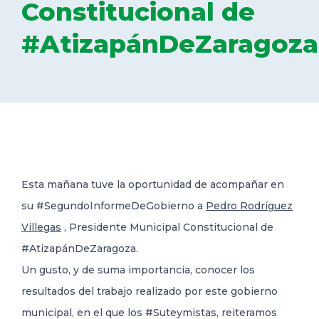
Constitucional de
DELEGACIONES
#AtizapánDeZaragoza
COORDINADORES
TRANSPARENCIA
Esta mañana tuve la oportunidad de acompañar en
su #SegundoInformeDeGobierno a
Pedro Rodríguez
Villegas
, Presidente Municipal Constitucional de
#AtizapánDeZaragoza.
Un gusto, y de suma importancia, conocer los
resultados del trabajo realizado por este gobierno
municipal, en el que los #Suteymistas, reiteramos