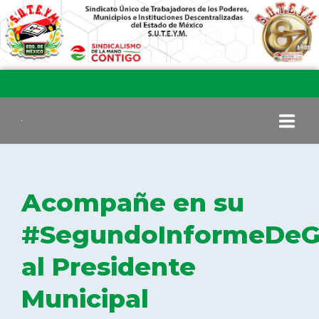
INICIO
Acompañe en su
COMITÉ EJECUTIVO
#SegundoInformeDeG
al Presidente
COMISIÓN DE VIGILANCIA
Municipal
SECCIONES