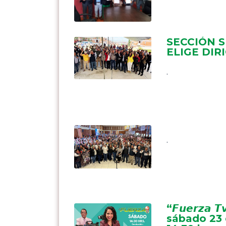
SECCIÓN 
ELIGE DIR
.
.
“𝙁𝙪𝙚𝙧𝙯𝙖 𝙏
sábado 23 