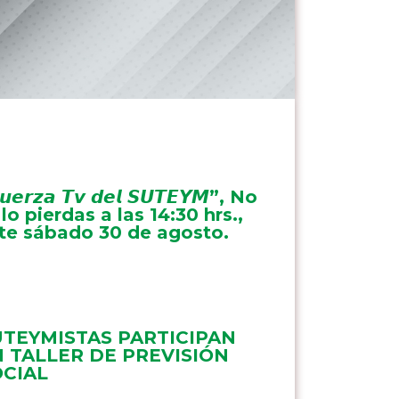
𝙪𝙚𝙧𝙯𝙖 𝙏𝙫 𝙙𝙚𝙡 𝙎𝙐𝙏𝙀𝙔𝙈”, No
 lo pierdas a las 14:30 hrs.,
te sábado 30 de agosto.
UTEYMISTAS PARTICIPAN
 TALLER DE PREVISIÓN
OCIAL