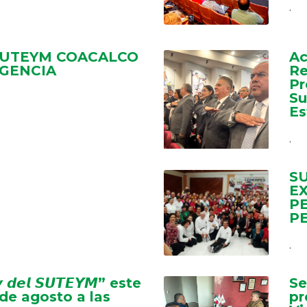
.
SUTEYM COACALCO
Ac
IGENCIA
Re
Pr
Su
Es
.
S
E
P
P
.
𝙫 𝙙𝙚𝙡 𝙎𝙐𝙏𝙀𝙔𝙈” este
Se
de agosto a las
pr