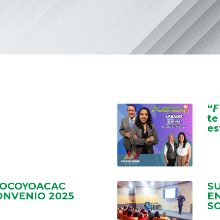
“𝙁
te
es
.
 OCOYOACAC
S
ONVENIO 2025
EN
S