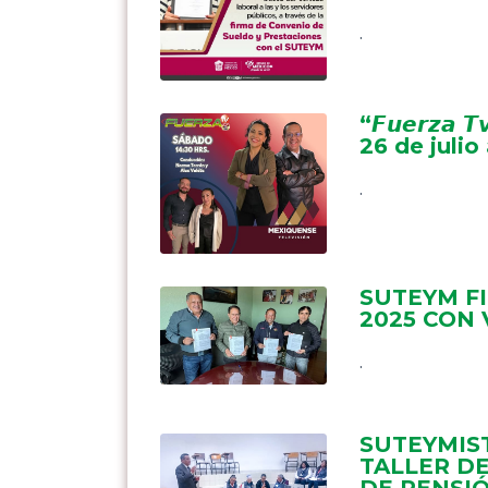
.
“𝙁𝙪𝙚𝙧𝙯𝙖 𝙏
26 de julio 
.
SUTEYM F
2025 CON 
.
SUTEYMIST
TALLER D
DE PENSI