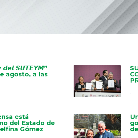
𝙫 𝙙𝙚𝙡 𝙎𝙐𝙏𝙀𝙔𝙈”
S
e agosto, a las
C
P
.
nsa está
Un
no del Estado de
go
elfina Gómez
de