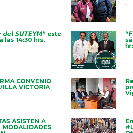
.
𝙫 𝙙𝙚𝙡 𝙎𝙐𝙏𝙀𝙔𝙈” este
“𝙁
a las 14:30 hrs.
sá
hr
.
IRMA CONVENIO
Re
VILLA VICTORIA
pr
Vi
.
AS ASISTEN A
En
E MODALIDADES
#L
ÓN
Of