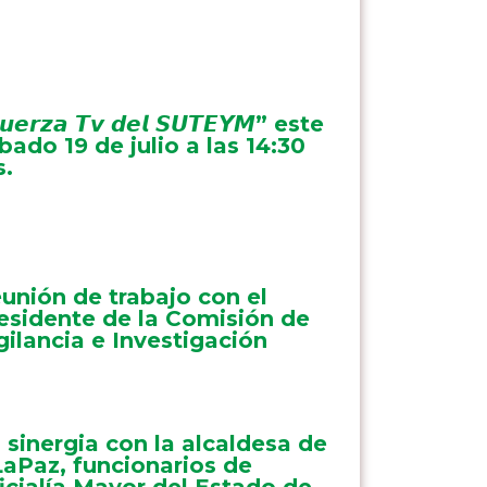
𝙪𝙚𝙧𝙯𝙖 𝙏𝙫 𝙙𝙚𝙡 𝙎𝙐𝙏𝙀𝙔𝙈” este
bado 19 de julio a las 14:30
s.
unión de trabajo con el
esidente de la Comisión de
gilancia e Investigación
 sinergia con la alcaldesa de
aPaz, funcionarios de
icialía Mayor del Estado de