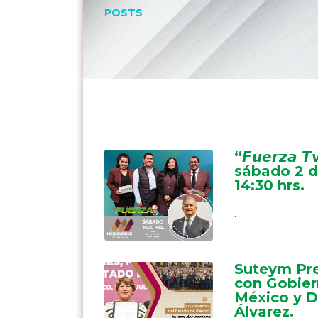
POSTS
“𝙁𝙪𝙚𝙧𝙯𝙖 𝙏
sábado 2 d
14:30 hrs.
.
Suteym Pre
con Gobier
México y D
Álvarez.