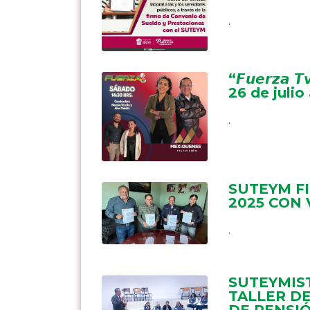
.
“𝙁𝙪𝙚𝙧𝙯𝙖 𝙏
26 de julio 
.
SUTEYM F
2025 CON 
.
SUTEYMIST
TALLER D
DE PENSI