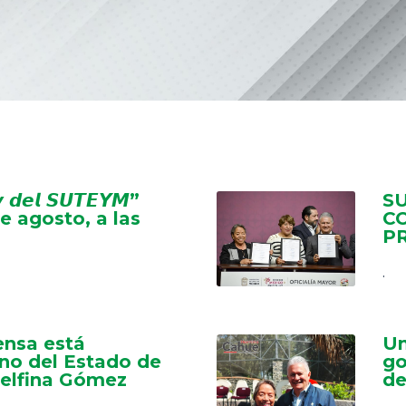
𝙫 𝙙𝙚𝙡 𝙎𝙐𝙏𝙀𝙔𝙈”
S
e agosto, a las
C
P
.
nsa está
Un
no del Estado de
go
elfina Gómez
de