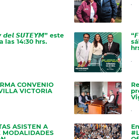
.
𝙫 𝙙𝙚𝙡 𝙎𝙐𝙏𝙀𝙔𝙈” este
“𝙁
a las 14:30 hrs.
sá
hr
.
IRMA CONVENIO
Re
VILLA VICTORIA
pr
Vi
.
AS ASISTEN A
En
E MODALIDADES
#L
ÓN
Of