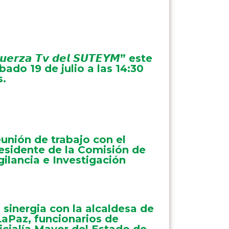
𝙪𝙚𝙧𝙯𝙖 𝙏𝙫 𝙙𝙚𝙡 𝙎𝙐𝙏𝙀𝙔𝙈” este
bado 19 de julio a las 14:30
s.
unión de trabajo con el
esidente de la Comisión de
gilancia e Investigación
 sinergia con la alcaldesa de
aPaz, funcionarios de
icialía Mayor del Estado de