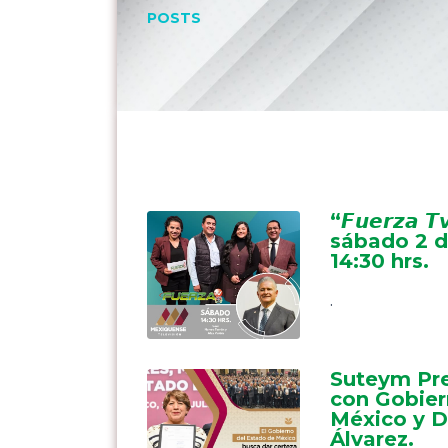
POSTS
“𝙁𝙪𝙚𝙧𝙯𝙖 𝙏
sábado 2 d
14:30 hrs.
.
Suteym Pre
con Gobier
México y D
Álvarez.