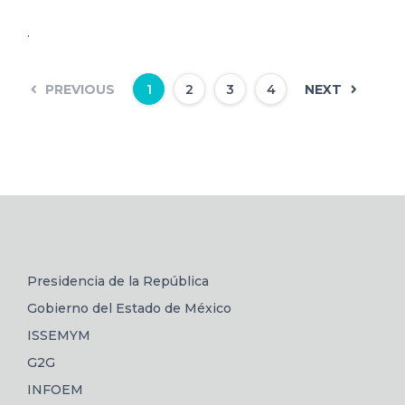
.
PREVIOUS
NEXT
1
2
3
4
Presidencia de la República
Gobierno del Estado de México
ISSEMYM
G2G
INFOEM