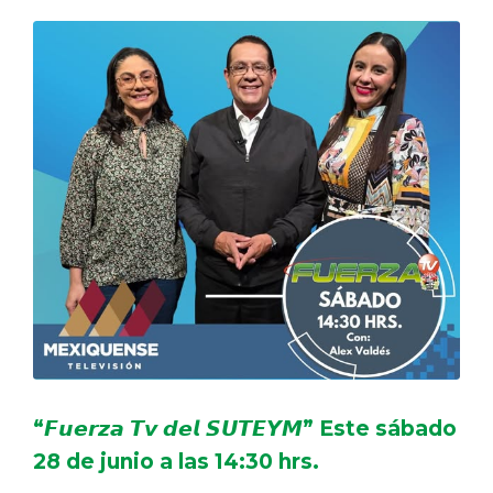
“𝙁𝙪𝙚𝙧𝙯𝙖 𝙏𝙫 𝙙𝙚𝙡 𝙎𝙐𝙏𝙀𝙔𝙈” Este sábado
28 de junio a las 14:30 hrs.