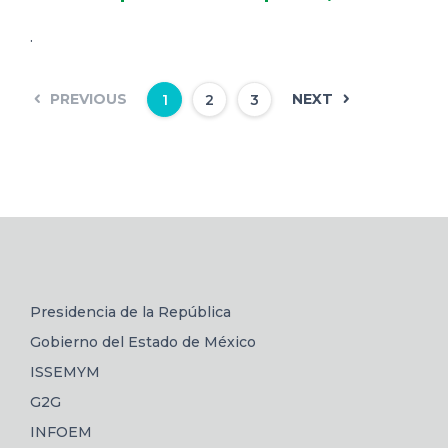
.
PREVIOUS
NEXT
1
2
3
Presidencia de la República
Gobierno del Estado de México
ISSEMYM
G2G
INFOEM