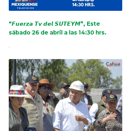
“𝙁𝙪𝙚𝙧𝙯𝙖 𝙏𝙫 𝙙𝙚𝙡 𝙎𝙐𝙏𝙀𝙔𝙈”, Este
sábado 26 de abril a las 14:30 hrs.
.