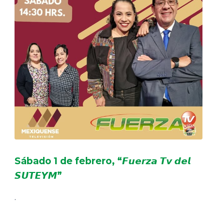
Sábado 1 de febrero, “𝙁𝙪𝙚𝙧𝙯𝙖 𝙏𝙫 𝙙𝙚𝙡
𝙎𝙐𝙏𝙀𝙔𝙈”
.