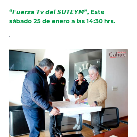
“𝙁𝙪𝙚𝙧𝙯𝙖 𝙏𝙫 𝙙𝙚𝙡 𝙎𝙐𝙏𝙀𝙔𝙈”, Este
sábado 25 de enero a las 14:30 hrs.
.