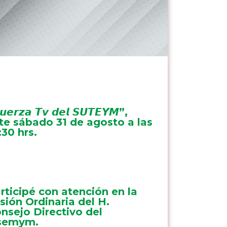
𝙪𝙚𝙧𝙯𝙖 𝙏𝙫 𝙙𝙚𝙡 𝙎𝙐𝙏𝙀𝙔𝙈”,
te sábado 31 de agosto a las
:30 hrs.
rticipé con atención en la
sión Ordinaria del H.
nsejo Directivo del
semym.