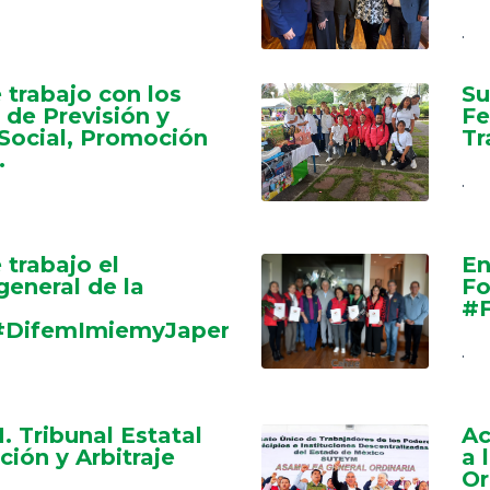
.
 trabajo con los
Su
 de Previsión y
Fe
 Social, Promoción
Tr
.
.
 trabajo el
En
general de la
Fo
#
DifemImiemyJapem
.
. Tribunal Estatal
Ac
ción y Arbitraje
a 
Or