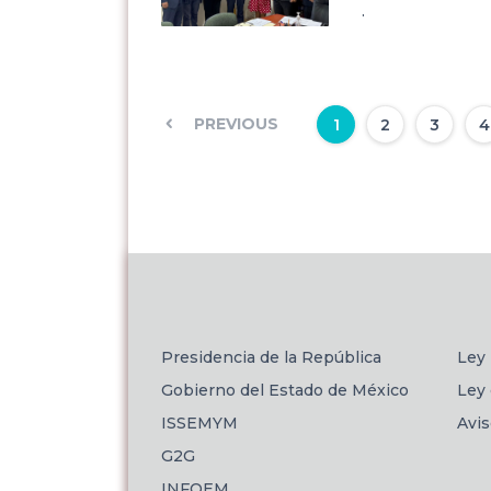
.
PREVIOUS
1
2
3
4
Presidencia de la República
Ley 
Gobierno del Estado de México
Ley 
ISSEMYM
Avi
G2G
INFOEM