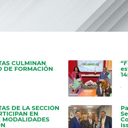
TAS CULMINAN
“𝙁
O DE FORMACIÓN
es
14
.
AS DE LA SECCIÓN
Pa
RTICIPAN EN
Se
E MODALIDADES
Co
ÓN
Is