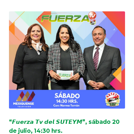
“𝙁𝙪𝙚𝙧𝙯𝙖 𝙏𝙫 𝙙𝙚𝙡 𝙎𝙐𝙏𝙀𝙔𝙈”, sábado 20
de julio, 14:30 hrs.