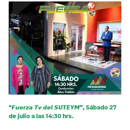
“𝙁𝙪𝙚𝙧𝙯𝙖 𝙏𝙫 𝙙𝙚𝙡 𝙎𝙐𝙏𝙀𝙔𝙈”, Sábado 27
de julio a las 14:30 hrs.
.