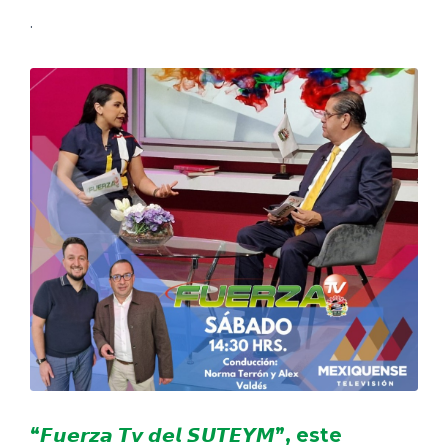
.
“𝙁𝙪𝙚𝙧𝙯𝙖 𝙏𝙫 𝙙𝙚𝙡 𝙎𝙐𝙏𝙀𝙔𝙈”, este