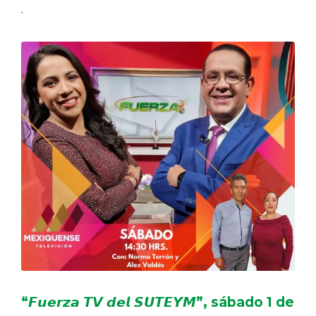
.
“𝙁𝙪𝙚𝙧𝙯𝙖 𝙏𝙑 𝙙𝙚𝙡 𝙎𝙐𝙏𝙀𝙔𝙈”, sábado 1 de