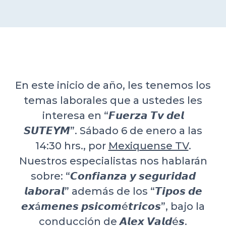
DELEGACIONES
COORDINADORES
En este inicio de año, les tenemos los
TRANSPARENCIA
temas laborales que a ustedes les
interesa en “𝙁𝙪𝙚𝙧𝙯𝙖 𝙏𝙫 𝙙𝙚𝙡
𝙎𝙐𝙏𝙀𝙔𝙈”. Sábado 6 de enero a las
14:30 hrs., por
Mexiquense TV
.
Nuestros especialistas nos hablarán
sobre: “𝘾𝙤𝙣𝙛𝙞𝙖𝙣𝙯𝙖 𝙮 𝙨𝙚𝙜𝙪𝙧𝙞𝙙𝙖𝙙
𝙡𝙖𝙗𝙤𝙧𝙖𝙡” además de los “𝙏𝙞𝙥𝙤𝙨 𝙙𝙚
𝙚𝙭á𝙢𝙚𝙣𝙚𝙨 𝙥𝙨𝙞𝙘𝙤𝙢é𝙩𝙧𝙞𝙘𝙤𝙨”, bajo la
conducción de 𝘼𝙡𝙚𝙭 𝙑𝙖𝙡𝙙é𝙨.