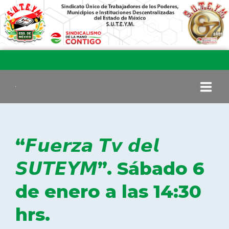
INICIO
“𝙁𝙪𝙚𝙧𝙯𝙖 𝙏𝙫 𝙙𝙚𝙡
COMITÉ EJECUTIVO
𝙎𝙐𝙏𝙀𝙔𝙈”. Sábado 6
de enero a las 14:30
COMISIÓN DE VIGILANCIA
hrs.
SECCIONES