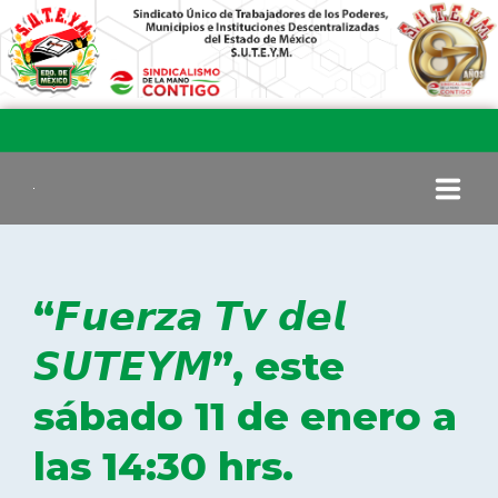
INICIO
“𝙁𝙪𝙚𝙧𝙯𝙖 𝙏𝙫 𝙙𝙚𝙡
COMITÉ EJECUTIVO
𝙎𝙐𝙏𝙀𝙔𝙈”, este
sábado 11 de enero a
COMISIÓN DE VIGILANCIA
las 14:30 hrs.
SECCIONES