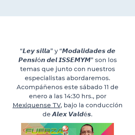
DELEGACIONES
COORDINADORES
“𝙇𝙚𝙮 𝙨𝙞𝙡𝙡𝙖” y “𝙈𝙤𝙙𝙖𝙡𝙞𝙙𝙖𝙙𝙚𝙨 𝙙𝙚
TRANSPARENCIA
𝙋𝙚𝙣𝙨𝙞ó𝙣 𝙙𝙚𝙡 𝙄𝙎𝙎𝙀𝙈𝙔𝙈” son los
temas que junto con nuestros
especialistas abordaremos.
Acompáñenos este sábado 11 de
enero a las 14:30 hrs., por
Mexiquense TV
, bajo la conducción
de 𝘼𝙡𝙚𝙭 𝙑𝙖𝙡𝙙é𝙨.