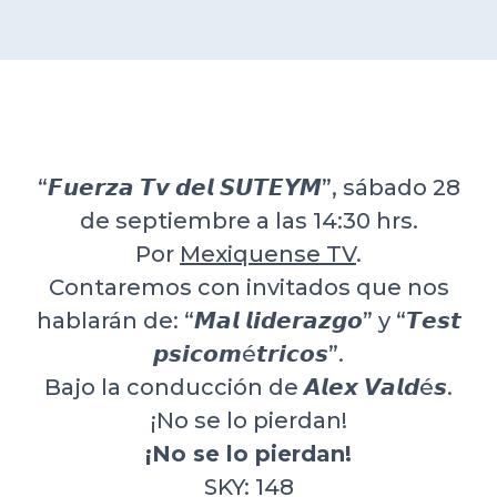
DELEGACIONES
COORDINADORES
“𝙁𝙪𝙚𝙧𝙯𝙖 𝙏𝙫 𝙙𝙚𝙡 𝙎𝙐𝙏𝙀𝙔𝙈”, sábado 28
TRANSPARENCIA
de septiembre a las 14:30 hrs.
Por
Mexiquense TV
.
Contaremos con invitados que nos
hablarán de: “𝙈𝙖𝙡 𝙡𝙞𝙙𝙚𝙧𝙖𝙯𝙜𝙤” y “𝙏𝙚𝙨𝙩
𝙥𝙨𝙞𝙘𝙤𝙢é𝙩𝙧𝙞𝙘𝙤𝙨”.
Bajo la conducción de 𝘼𝙡𝙚𝙭 𝙑𝙖𝙡𝙙é𝙨.
¡No se lo pierdan!
¡No se lo pierdan!
SKY: 148