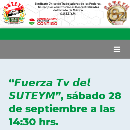
INICIO
“𝙁𝙪𝙚𝙧𝙯𝙖 𝙏𝙫 𝙙𝙚𝙡
COMITÉ EJECUTIVO
𝙎𝙐𝙏𝙀𝙔𝙈”, sábado 28
de septiembre a las
COMISIÓN DE VIGILANCIA
14:30 hrs.
SECCIONES