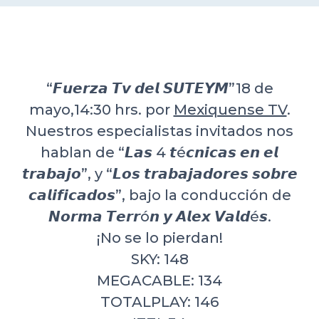
DELEGACIONES
COORDINADORES
“𝙁𝙪𝙚𝙧𝙯𝙖 𝙏𝙫 𝙙𝙚𝙡 𝙎𝙐𝙏𝙀𝙔𝙈”18 de
mayo,14:30 hrs. por
Mexiquense TV
.
TRANSPARENCIA
Nuestros especialistas invitados nos
hablan de “𝙇𝙖𝙨 4 𝙩é𝙘𝙣𝙞𝙘𝙖𝙨 𝙚𝙣 𝙚𝙡
𝙩𝙧𝙖𝙗𝙖𝙟𝙤”, y “𝙇𝙤𝙨 𝙩𝙧𝙖𝙗𝙖𝙟𝙖𝙙𝙤𝙧𝙚𝙨 𝙨𝙤𝙗𝙧𝙚
𝙘𝙖𝙡𝙞𝙛𝙞𝙘𝙖𝙙𝙤𝙨”, bajo la conducción de
𝙉𝙤𝙧𝙢𝙖 𝙏𝙚𝙧𝙧ó𝙣 𝙮 ​​𝘼𝙡𝙚𝙭 𝙑𝙖𝙡𝙙é𝙨.
¡No se lo pierdan!
SKY: 148
MEGACABLE: 134
TOTALPLAY: 146