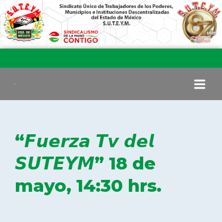
INICIO
“𝙁𝙪𝙚𝙧𝙯𝙖 𝙏𝙫 𝙙𝙚𝙡
COMITÉ EJECUTIVO
𝙎𝙐𝙏𝙀𝙔𝙈” 18 de
mayo, 14:30 hrs.
COMISIÓN DE VIGILANCIA
SECCIONES