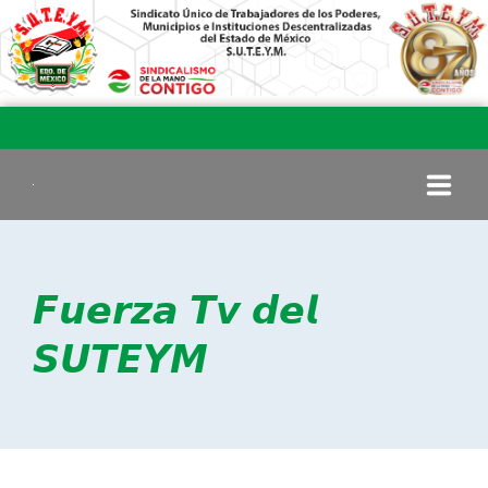
INICIO
𝙁𝙪𝙚𝙧𝙯𝙖 𝙏𝙫 𝙙𝙚𝙡
COMITÉ EJECUTIVO
𝙎𝙐𝙏𝙀𝙔𝙈
COMISIÓN DE VIGILANCIA
SECCIONES