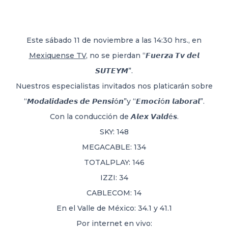
DELEGACIONES
Este sábado 11 de noviembre a las 14:30 hrs., en
Mexiquense TV
, no se pierdan “𝙁𝙪𝙚𝙧𝙯𝙖 𝙏𝙫 𝙙𝙚𝙡
COORDINADORES
𝙎𝙐𝙏𝙀𝙔𝙈”.
Nuestros especialistas invitados nos platicarán sobre
TRANSPARENCIA
“𝙈𝙤𝙙𝙖𝙡𝙞𝙙𝙖𝙙𝙚𝙨 𝙙𝙚 𝙋𝙚𝙣𝙨𝙞ó𝙣”y “𝙀𝙢𝙤𝙘𝙞ó𝙣 𝙡𝙖𝙗𝙤𝙧𝙖𝙡”.
Con la conducción de 𝘼𝙡𝙚𝙭 𝙑𝙖𝙡𝙙é𝙨.
SKY: 148
MEGACABLE: 134
TOTALPLAY: 146
IZZI: 34
CABLECOM: 14
En el Valle de México: 34.1 y 41.1
Por internet en vivo: