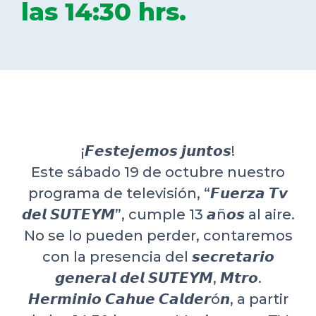
las 14:30 hrs.
DELEGACIONES
COORDINADORES
TRANSPARENCIA
¡𝙁𝙚𝙨𝙩𝙚𝙟𝙚𝙢𝙤𝙨 𝙟𝙪𝙣𝙩𝙤𝙨!
Este sábado 19 de octubre nuestro
programa de televisión, “𝙁𝙪𝙚𝙧𝙯𝙖 𝙏𝙫
𝙙𝙚𝙡 𝙎𝙐𝙏𝙀𝙔𝙈”, cumple 13 𝙖ñ𝙤𝙨 al aire.
No se lo pueden perder, contaremos
con la presencia del 𝙨𝙚𝙘𝙧𝙚𝙩𝙖𝙧𝙞𝙤
𝙜𝙚𝙣𝙚𝙧𝙖𝙡 𝙙𝙚𝙡 𝙎𝙐𝙏𝙀𝙔𝙈, 𝙈𝙩𝙧𝙤.
𝙃𝙚𝙧𝙢𝙞𝙣𝙞𝙤 𝘾𝙖𝙝𝙪𝙚 𝘾𝙖𝙡𝙙𝙚𝙧ó𝙣, a partir