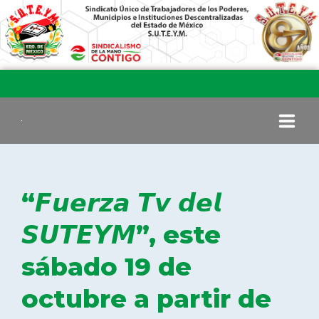
INICIO
“𝙁𝙪𝙚𝙧𝙯𝙖 𝙏𝙫 𝙙𝙚𝙡
COMITÉ EJECUTIVO
𝙎𝙐𝙏𝙀𝙔𝙈”, este
sábado 19 de
COMISIÓN DE VIGILANCIA
octubre a partir de
SECCIONES