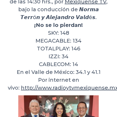
de las 14:30 hrs., por
Mexiquense TV
,
bajo la conducción de 𝙉𝙤𝙧𝙢𝙖
𝙏𝙚𝙧𝙧ó𝙣 𝙮 𝘼𝙡𝙚𝙟𝙖𝙣𝙙𝙧𝙤 𝙑𝙖𝙡𝙙é𝙨.
¡No se lo pierdan!
SKY: 148
MEGACABLE: 134
TOTALPLAY: 146
IZZI: 34
CABLECOM: 14
En el Valle de México: 34.1 y 41.1
Por internet en
vivo:
http://www.radioytvmexiquense.mx