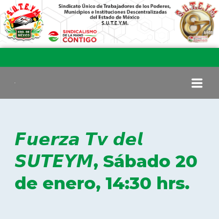
INICIO
𝙁𝙪𝙚𝙧𝙯𝙖 𝙏𝙫 𝙙𝙚𝙡
COMITÉ EJECUTIVO
𝙎𝙐𝙏𝙀𝙔𝙈, Sábado 20
de enero, 14:30 hrs.
COMISIÓN DE VIGILANCIA
SECCIONES