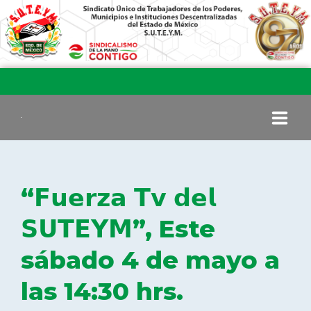
INICIO
“𝗙𝘂𝗲𝗿𝘇𝗮 𝗧𝘃 𝗱𝗲𝗹
COMITÉ EJECUTIVO
𝗦𝗨𝗧𝗘𝗬𝗠”, Este
sábado 4 de mayo a
COMISIÓN DE VIGILANCIA
las 14:30 hrs.
SECCIONES