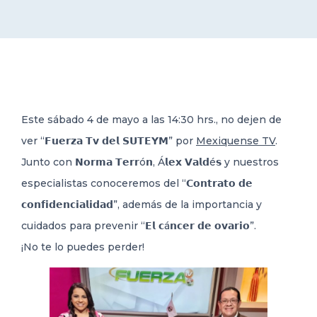
DELEGACIONES
COORDINADORES
Este sábado 4 de mayo a las 14:30 hrs., no dejen de
TRANSPARENCIA
ver “𝗙𝘂𝗲𝗿𝘇𝗮 𝗧𝘃 𝗱𝗲𝗹 𝗦𝗨𝗧𝗘𝗬𝗠” por
Mexiquense TV
.
Junto con 𝗡𝗼𝗿𝗺𝗮 𝗧𝗲𝗿𝗿ó𝗻, Á𝗹𝗲𝘅 𝗩𝗮𝗹𝗱é𝘀 y nuestros
especialistas conoceremos del “𝗖𝗼𝗻𝘁𝗿𝗮𝘁𝗼 𝗱𝗲
𝗰𝗼𝗻𝗳𝗶𝗱𝗲𝗻𝗰𝗶𝗮𝗹𝗶𝗱𝗮𝗱”, además de la importancia y
cuidados para prevenir “𝗘𝗹 𝗰á𝗻𝗰𝗲𝗿 𝗱𝗲 𝗼𝘃𝗮𝗿𝗶𝗼”.
¡No te lo puedes perder!