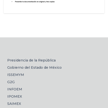
Presidencia de la República
Gobierno del Estado de México
ISSEMYM
G2G
INFOEM
IPOMEX
SAIMEX