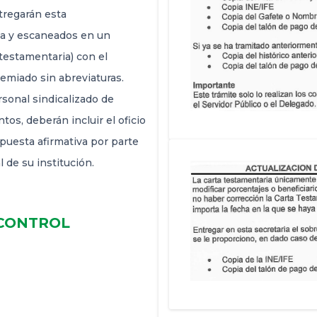
ntregarán esta
a y escaneados en un
testamentaria) con el
miado sin abreviaturas.
sonal sindicalizado de
os, deberán incluir el oficio
espuesta afirmativa por parte
 de su institución.
E CONTROL