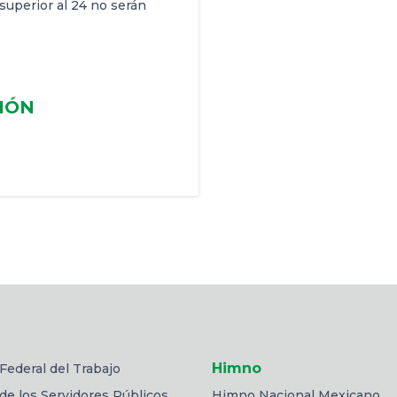
 superior al 24 no serán
CIÓN
Himno
Federal del Trabajo
de los Servidores Públicos
Himno Nacional Mexicano