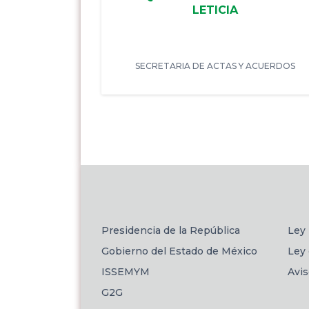
LETICIA
SECRETARIA DE ACTAS Y ACUERDOS
Presidencia de la República
Ley 
Gobierno del Estado de México
Ley 
ISSEMYM
Avi
G2G