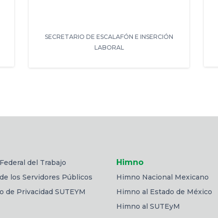
SECRETARIO DE ESCALAFÓN E INSERCIÓN
LABORAL
Himno
Federal del Trabajo
de los Servidores Públicos
Himno Nacional Mexicano
so de Privacidad SUTEYM
Himno al Estado de México
Himno al SUTEyM