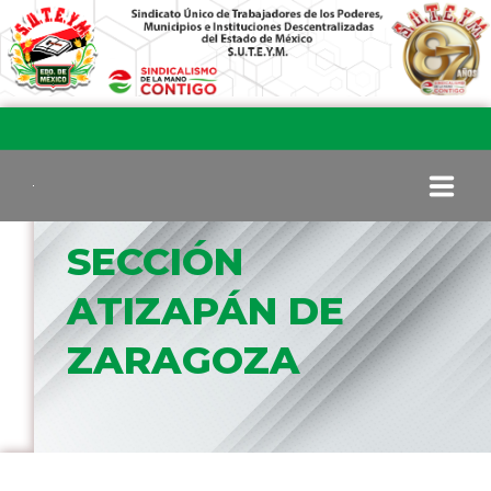
SECCIÓN
INICIO
ATIZAPÁN DE
COMITÉ EJECUTIVO
ZARAGOZA
COMISIÓN DE VIGILANCIA
SECCIONES