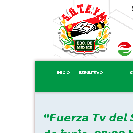
INICIO
COMITÉ EJECUTIVO
COM
“𝙁𝙪𝙚𝙧𝙯𝙖 𝙏𝙫 𝙙