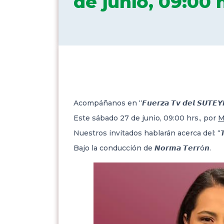
de junio, 09:00 h
Acompáñanos en “𝙁𝙪𝙚𝙧𝙯𝙖 𝙏𝙫 𝙙𝙚𝙡 𝙎𝙐𝙏𝙀𝙔
Este sábado 27 de junio, 09:00 hrs., por
M
Nuestros invitados hablarán acerca del: “𝙏𝙧𝙖𝙗𝙖𝙟
Bajo la conducción de 𝙉𝙤𝙧𝙢𝙖 𝙏𝙚𝙧𝙧ó𝙣.