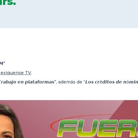
rs.
𝙈”
exiquense TV
.
 𝙚𝙣 𝙥𝙡𝙖𝙩𝙖𝙛𝙤𝙧𝙢𝙖𝙨”, además de “𝙇𝙤𝙨 𝙘𝙧é𝙙𝙞𝙩𝙤𝙨 𝙙𝙚 𝙣ó𝙢𝙞𝙣