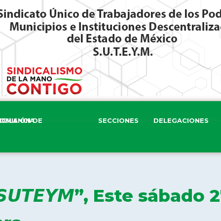
ISIÓN DE VIGILANCIA
SECCIONES
DELEGACIONES
𝙚𝙡 𝙎𝙐𝙏𝙀𝙔𝙈”, Este sábado 