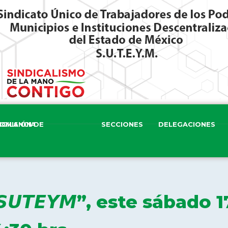
ISIÓN DE VIGILANCIA
SECCIONES
DELEGACIONES
𝙚𝙡 𝙎𝙐𝙏𝙀𝙔𝙈”, este sábado 