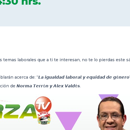
:30 hrs.
nemos los temas laborales que a ti te interesan, no te lo pierdas est
rca de: “𝙇𝙖 𝙞𝙜𝙪𝙖𝙡𝙙𝙖𝙙 𝙡𝙖𝙗𝙤𝙧𝙖𝙡 𝙮 𝙚𝙦𝙪𝙞𝙙𝙖𝙙 𝙙𝙚 𝙜é𝙣𝙚𝙧𝙤”,
cción de 𝙉𝙤𝙧𝙢𝙖 𝙏𝙚𝙧𝙧ó𝙣 𝙮 𝘼𝙡𝙚𝙭 𝙑𝙖𝙡𝙙é𝙨.