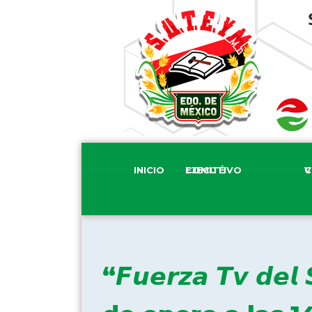
INICIO
COMITÉ EJECUTIVO
COM
“𝙁𝙪𝙚𝙧𝙯𝙖 𝙏𝙫 𝙙