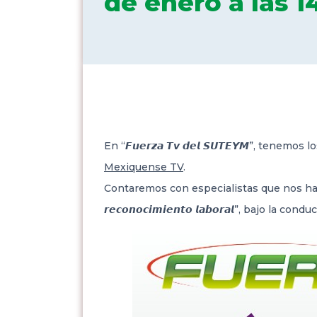
de enero a las 14
En “𝙁𝙪𝙚𝙧𝙯𝙖 𝙏𝙫 𝙙𝙚𝙡 𝙎𝙐𝙏𝙀𝙔𝙈”, te
Mexiquense TV
.
Contaremos
con especialistas que nos hablarán ace
𝙧𝙚𝙘𝙤𝙣𝙤𝙘𝙞𝙢𝙞𝙚𝙣𝙩𝙤 𝙡𝙖𝙗𝙤𝙧𝙖𝙡”, bajo la condu