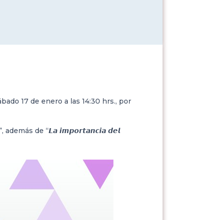
e sábado 17 de enero a las 14:30 hrs., por
 además de “𝙇𝙖 𝙞𝙢𝙥𝙤𝙧𝙩𝙖𝙣𝙘𝙞𝙖 𝙙𝙚𝙡