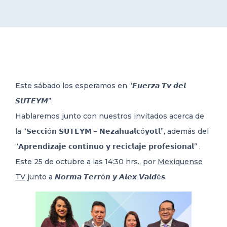
DELEGACIONES
COORDINADORES
Este sábado los esperamos en “𝙁𝙪𝙚𝙧𝙯𝙖 𝙏𝙫 𝙙𝙚𝙡
TRANSPARENCIA
𝙎𝙐𝙏𝙀𝙔𝙈”.
Hablaremos junto con nuestros invitados acerca de
la “𝗦𝗲𝗰𝗰𝗶ó𝗻 𝗦𝗨𝗧𝗘𝗬𝗠 – 𝗡𝗲𝘇𝗮𝗵𝘂𝗮𝗹𝗰ó𝘆𝗼𝘁𝗹”, además del
“𝗔𝗽𝗿𝗲𝗻𝗱𝗶𝘇𝗮𝗷𝗲 𝗰𝗼𝗻𝘁𝗶𝗻𝘂𝗼 𝘆 𝗿𝗲𝗰𝗶𝗰𝗹𝗮𝗷𝗲 𝗽𝗿𝗼𝗳𝗲𝘀𝗶𝗼𝗻𝗮𝗹” .
Este 25 de octubre a las 14:30 hrs., por
Mexiquense
TV
junto a 𝙉𝙤𝙧𝙢𝙖 𝙏𝙚𝙧𝙧ó
𝙣 𝙮 𝘼𝙡𝙚𝙭 𝙑𝙖𝙡𝙙é𝙨.