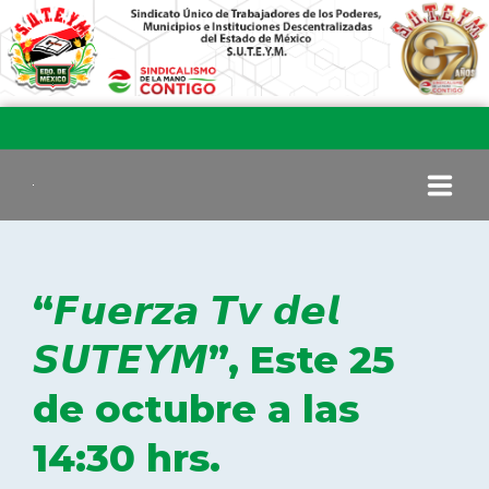
INICIO
“𝙁𝙪𝙚𝙧𝙯𝙖 𝙏𝙫 𝙙𝙚𝙡
COMITÉ EJECUTIVO
𝙎𝙐𝙏𝙀𝙔𝙈”, Este 25
de octubre a las
COMISIÓN DE VIGILANCIA
14:30 hrs.
SECCIONES