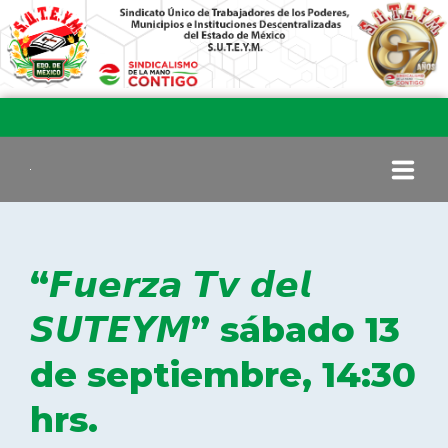
INICIO
“𝙁𝙪𝙚𝙧𝙯𝙖 𝙏𝙫 𝙙𝙚𝙡
COMITÉ EJECUTIVO
𝙎𝙐𝙏𝙀𝙔𝙈” sábado 13
de septiembre, 14:30
COMISIÓN DE VIGILANCIA
hrs.
SECCIONES