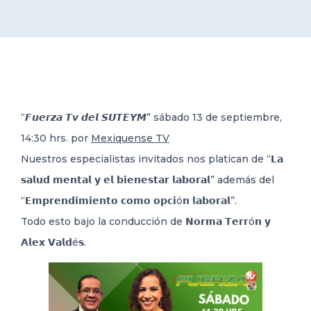
DELEGACIONES
COORDINADORES
“𝙁𝙪𝙚𝙧𝙯𝙖 𝙏𝙫 𝙙𝙚𝙡 𝙎𝙐𝙏𝙀𝙔𝙈” sábado 13 de septiembre,
TRANSPARENCIA
14:30 hrs. por
Mexiquense TV
Nuestros especialistas invitados nos platican de “𝗟𝗮
𝘀𝗮𝗹𝘂𝗱 𝗺𝗲𝗻𝘁𝗮𝗹 𝘆 𝗲𝗹 𝗯𝗶𝗲𝗻𝗲𝘀𝘁𝗮𝗿 𝗹𝗮𝗯𝗼𝗿𝗮
𝗹” además del
“𝗘𝗺𝗽𝗿𝗲𝗻𝗱𝗶𝗺𝗶𝗲𝗻𝘁𝗼 𝗰𝗼𝗺𝗼 𝗼𝗽𝗰𝗶ó𝗻 𝗹𝗮𝗯𝗼𝗿𝗮𝗹”.
Todo esto bajo la conducción de 𝗡𝗼𝗿𝗺𝗮 𝗧𝗲𝗿𝗿ó𝗻 𝘆
𝗔𝗹𝗲𝘅 𝗩𝗮𝗹𝗱é𝘀.