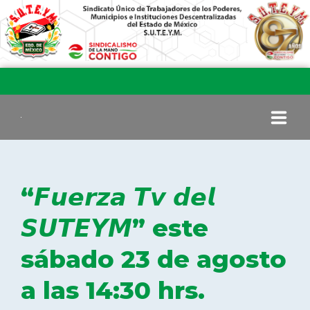
INICIO
“𝙁𝙪𝙚𝙧𝙯𝙖 𝙏𝙫 𝙙𝙚𝙡
COMITÉ EJECUTIVO
𝙎𝙐𝙏𝙀𝙔𝙈” este
sábado 23 de agosto
COMISIÓN DE VIGILANCIA
a las 14:30 hrs.
SECCIONES