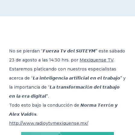
DELEGACIONES
COORDINADORES
No se pierdan “𝙁𝙪𝙚𝙧𝙯𝙖 𝙏𝙫 𝙙𝙚𝙡 𝙎𝙐𝙏𝙀𝙔𝙈” este sábado
TRANSPARENCIA
23 de agosto a las 14:30 hrs. por
Mexiquense TV
.
Estaremos platicando con nuestros especialistas
acerca de “𝙇𝙖 𝙞𝙣
𝙩𝙚𝙡𝙞𝙜𝙚𝙣𝙘𝙞𝙖 𝙖𝙧𝙩𝙞𝙛𝙞𝙘𝙞𝙖𝙡 𝙚𝙣 𝙚𝙡 𝙩𝙧𝙖𝙗𝙖𝙟𝙤” y
la importancia de “𝙇𝙖 𝙩𝙧𝙖𝙣𝙨𝙛𝙤𝙧𝙢𝙖𝙘𝙞ó𝙣 𝙙𝙚𝙡 𝙩𝙧𝙖𝙗𝙖𝙟𝙤
𝙚𝙣 𝙡𝙖 𝙚𝙧𝙖 𝙙𝙞𝙜𝙞𝙩𝙖𝙡”.
Todo esto bajo la conducción de 𝙉𝙤𝙧𝙢𝙖 𝙏𝙚𝙧𝙧ó𝙣 𝙮
𝘼𝙡𝙚𝙭 𝙑𝙖𝙡𝙙é𝙨.
http://www.radioytvmexiquense.mx/