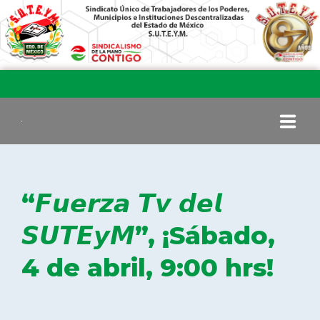
INICIO
“𝙁𝙪𝙚𝙧𝙯𝙖 𝙏𝙫 𝙙𝙚𝙡
COMITÉ EJECUTIVO
𝙎𝙐𝙏𝙀𝙮𝙈”, ¡Sábado,
4 de abril, 9:00 hrs!
COMISIÓN DE VIGILANCIA
SECCIONES