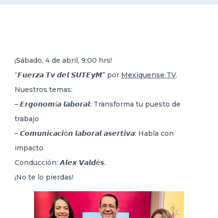
DELEGACIONES
COORDINADORES
¡Sábado, 4 de abril, 9:00 hrs!
“𝙁𝙪𝙚𝙧𝙯𝙖 𝙏𝙫 𝙙𝙚𝙡 𝙎𝙐𝙏𝙀𝙮𝙈” por
Mexiquense TV
.
TRANSPARENCIA
Nuestros temas:
– 𝙀𝙧𝙜𝙤𝙣𝙤𝙢í𝙖 𝙡𝙖𝙗𝙤𝙧𝙖𝙡: Transforma tu puesto de
trabajo
– 𝘾𝙤𝙢𝙪𝙣𝙞𝙘𝙖𝙘𝙞ó𝙣 𝙡𝙖𝙗𝙤𝙧𝙖𝙡 𝙖𝙨𝙚𝙧𝙩𝙞𝙫𝙖: Habla con
impacto
Conducción: 𝘼𝙡𝙚𝙭 𝙑𝙖𝙡𝙙é𝙨.
¡No te lo pierdas!