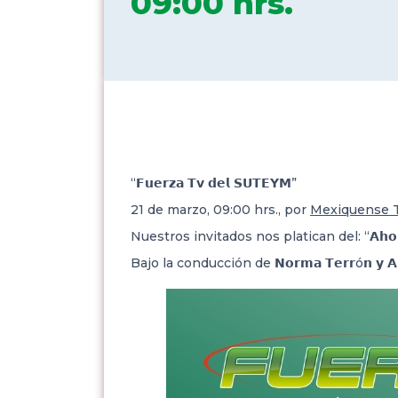
09:00 hrs.
“𝗙𝘂𝗲𝗿𝘇𝗮 𝗧𝘃 𝗱𝗲𝗹 𝗦𝗨𝗧𝗘𝗬𝗠”
21 de marzo, 09:00 hrs., por
Mexiquense 
Nuestros invitados nos platican del: “𝗔𝗵𝗼𝗿𝗿𝗼 𝘆 𝗳
Bajo la conducción de 𝗡𝗼𝗿𝗺𝗮 𝗧𝗲𝗿𝗿ó𝗻 𝘆 𝗔𝗹𝗲