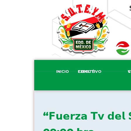
INICIO
COMITÉ EJECUTIVO
COM
“𝗙𝘂𝗲𝗿𝘇𝗮 𝗧𝘃 𝗱