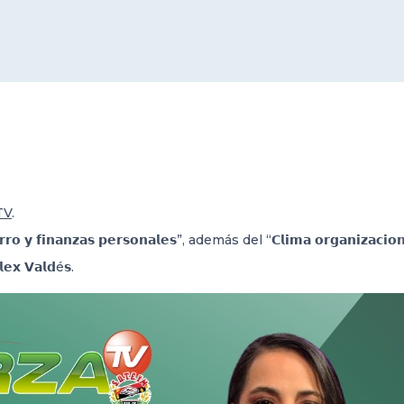
TV
.
𝗻𝗮𝗻𝘇𝗮𝘀 𝗽𝗲𝗿𝘀𝗼𝗻𝗮𝗹𝗲𝘀”, además del “𝗖𝗹𝗶𝗺𝗮 𝗼𝗿𝗴𝗮𝗻𝗶𝘇𝗮𝗰𝗶𝗼𝗻
𝘅 𝗩𝗮𝗹𝗱é𝘀.